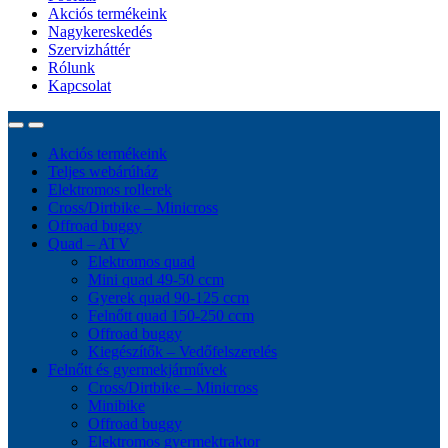
Akciós termékeink
Nagykereskedés
Szervizháttér
Rólunk
Kapcsolat
Akciós termékeink
Teljes webárúház
Elektromos rollerek
Cross/Dirtbike – Minicross
Offroad buggy
Quad – ATV
Elektromos quad
Mini quad 49-50 ccm
Gyerek quad 90-125 ccm
Felnőtt quad 150-250 ccm
Offroad buggy
Kiegészítők – Vedőfelszerelés
Felnőtt és gyermekjárművek
Cross/Dirtbike – Minicross
Minibike
Offroad buggy
Elektromos gyermektraktor