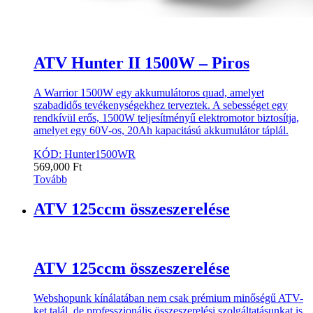
ATV Hunter II 1500W – Piros
A Warrior 1500W egy akkumulátoros quad, amelyet
szabadidős tevékenységekhez terveztek. A sebességet egy
rendkívül erős, 1500W teljesítményű elektromotor biztosítja,
amelyet egy 60V-os, 20Ah kapacitású akkumulátor táplál.
KÓD: Hunter1500WR
569,000
Ft
Tovább
ATV 125ccm összeszerelése
ATV 125ccm összeszerelése
Webshopunk kínálatában nem csak prémium minőségű ATV-
ket talál, de professzionális összeszerelési szolgáltatásunkat is