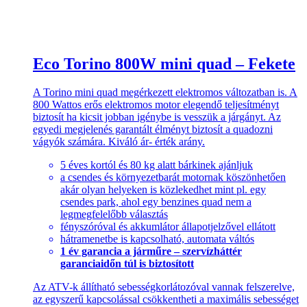
Eco Torino 800W mini quad – Fekete
A Torino mini quad megérkezett elektromos változatban is. A
800 Wattos erős elektromos motor elegendő teljesítményt
biztosít ha kicsit jobban igénybe is vesszük a járgányt. Az
egyedi megjelenés garantált élményt biztosít a quadozni
vágyók számára. Kiváló ár- érték arány.
5 éves kortól és 80 kg alatt bárkinek ajánljuk
a csendes és környezetbarát motornak köszönhetően
akár olyan helyeken is közlekedhet mint pl. egy
csendes park, ahol egy benzines quad nem a
legmegfelelőbb választás
fényszóróval és akkumlátor állapotjelzővel ellátott
hátramenetbe is kapcsolható, automata váltós
1 év garancia a járműre – szervízháttér
garanciaidőn túl is biztosított
Az ATV-k állítható sebességkorlátozóval vannak felszerelve,
az egyszerű kapcsolással csökkentheti a maximális sebességet