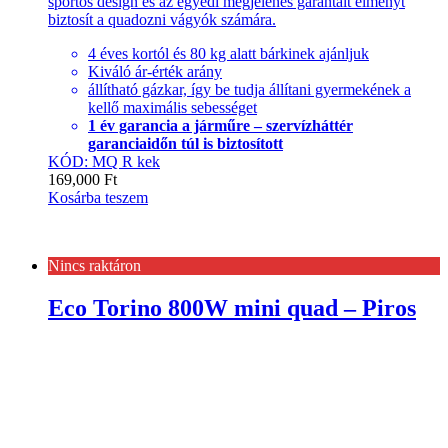
sportos design és az egyedi megjelenés garantált élményt
biztosít a quadozni vágyók számára.
4 éves kortól és 80 kg alatt bárkinek ajánljuk
Kiváló ár-érték arány
állítható gázkar, így be tudja állítani gyermekének a
kellő maximális sebességet
1 év garancia a járműre – szervízháttér
garanciaidőn túl is biztosított
KÓD: MQ R kek
169,000
Ft
Kosárba teszem
Nincs raktáron
Eco Torino 800W mini quad – Piros