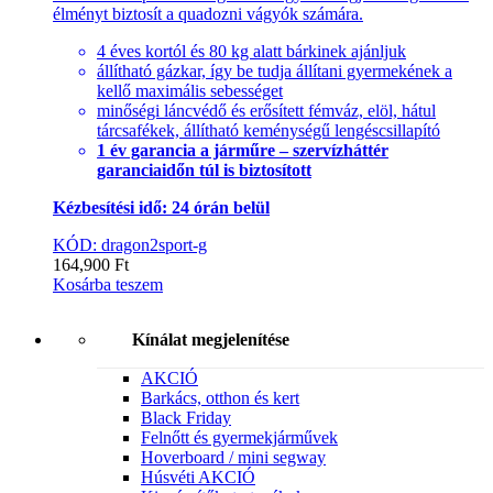
élményt biztosít a quadozni vágyók számára.
4 éves kortól és 80 kg alatt bárkinek ajánljuk
állítható gázkar, így be tudja állítani gyermekének a
kellő maximális sebességet
minőségi láncvédő és erősített fémváz, elöl, hátul
tárcsafékek, állítható keménységű lengéscsillapító
1 év garancia a járműre – szervízháttér
garanciaidőn túl is biztosított
Kézbesítési idő: 24 órán belül
KÓD: dragon2sport-g
164,900
Ft
Kosárba teszem
Kínálat megjelenítése
AKCIÓ
Barkács, otthon és kert
Black Friday
Felnőtt és gyermekjárművek
Hoverboard / mini segway
Húsvéti AKCIÓ