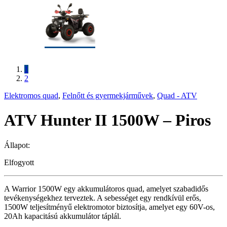
1
2
Elektromos quad
,
Felnőtt és gyermekjárművek
,
Quad - ATV
ATV Hunter II 1500W – Piros
Állapot:
Elfogyott
A Warrior 1500W egy akkumulátoros quad, amelyet szabadidős
tevékenységekhez terveztek. A sebességet egy rendkívül erős,
1500W teljesítményű elektromotor biztosítja, amelyet egy 60V-os,
20Ah kapacitású akkumulátor táplál.