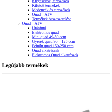
Kiegészítők, tartozékok
Kifutott termékek
Medencék és tartozékok
Quad – ATV
Termékek összeszerelése
Quad – ATV
Utánfutó
Elektromos quad
Mini quad 49-50 ccm
Gyerek quad 90 – 125 ccm
Felnőtt quad 150-250 ccm
Quad alkatrészek
Elektromos Quad alkatrészek
Legújabb termékek