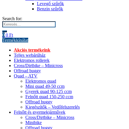
Levegő szűrők
Benzin szűrők
Search for:
0
0
Ft
Termékkínálat
Akciós termékeink
Teljes webárúház
Elektromos rollerek
Cross/Dirtbike – Minicross
Offroad buggy
Quad – ATV
Elektromos quad
Mini quad 49-50 ccm
Gyerek quad 90-125 ccm
Felnőtt quad 150-250 ccm
Offroad buggy
Kiegészítők – Vedőfelszerelés
Felnőtt és gyermekjárművek
Cross/Dirtbike – Minicross
Minibike
Offroad buggy