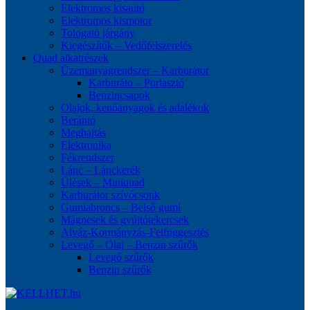
Elektromos kisautó
Elektromos kismotor
Tologató járgány
Kiegészítők – Vedőfelszerelés
Quad alkatrészek
Üzemanyagrendszer – Karburátor
Karburáto – Porlasztó
Benzincsapok
Olajok, kenőanyagok és adalékok
Berántó
Meghajtás
Elektronika
Fékrendszer
Lánc – Lánckerék
Ülések – Miniquad
Karburátor szívócsonk
Gumiabroncs – Belső gumi
Mágnesek és gyújtótekercsek
Alváz-Kormányzás-Felfüggesztés
Levegő – Olaj – Benzin szűrők
Levegő szűrők
Benzin szűrők