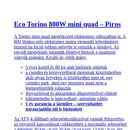
Eco Torino 800W mini quad – Piros
A Torino mini quad megérkezett elektromos változatban is. A
800 Wattos erős elektromos motor elegendő teljesítményt
biztosít ha kicsit jobban igénybe is vesszük a járgányt. Az
egyedi megjelenés garantált élményt biztosít a quadozni
vágyók számára. Kiváló ár- érték arány.
5 éves kortól és 80 kg alatt bárkinek ajánljuk
a csendes és környezetbarát motornak köszönhetően
akár olyan helyeken is közlekedhet mint pl. egy
csendes park, ahol egy benzines quad nem a
legmegfelelőbb választás
fényszóróval és akkumlátor állapotjelzővel ellátott
hátramenetbe is kapcsolható, automata váltós
1 év garancia a járműre – szervízháttér
garanciaidőn túl is biztosított
Az ATV-k állítható sebességkorlátozóval vannak felszerelve,
az egyszerű kapcsolással csökkentheti a maximális sebességet
a jelenlegi 30 km / h-ról 20 km / h-ra vagy 12 km / h-ra, így