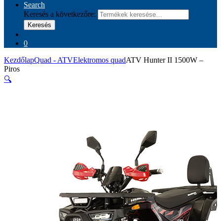
Search
Keresés a következőre:
Keresés
0
Kezdőlap
Quad - ATV
Elektromos quad
ATV Hunter II 1500W –
Piros
🔍