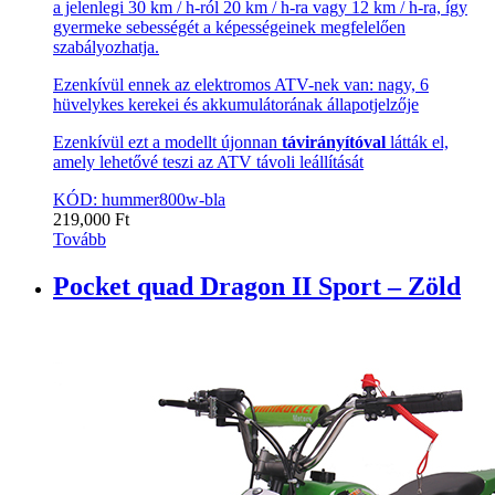
a jelenlegi 30 km / h-ról 20 km / h-ra vagy 12 km / h-ra, így
gyermeke sebességét a képességeinek megfelelően
szabályozhatja.
Ezenkívül ennek az elektromos ATV-nek van: nagy, 6
hüvelykes kerekei és akkumulátorának állapotjelzője
Ezenkívül ezt a modellt újonnan
távirányítóval
látták el,
amely lehetővé teszi az ATV távoli leállítását
KÓD: hummer800w-bla
219,000
Ft
Tovább
Pocket quad Dragon II Sport – Zöld