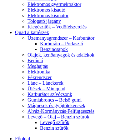
Elektromos gyermektraktor
Elektromos kisautó
Elektromos kismotor
Tologató járgány
Kiegészítők – Vedőfelszerelés
Quad alkatrészek
Üzemanyagrendszer – Karburátor
Karburáto – Porlasztó
Benzincsapok
Olajok, kenőanyagok és adalékok
Berántó
Meghajtás
Elektronika
Fékrendszer
Lánc – Lánckerék
Ülések – Miniquad
Karburátor szívócsonk
Gumiabroncs – Belső gumi
Mágnesek és gyújtótekercsek
Alváz-Kormányzás-Felfüggesztés
Levegő – Olaj – Benzin szűrők
Levegő szűrők
Benzin szűrők
Főoldal