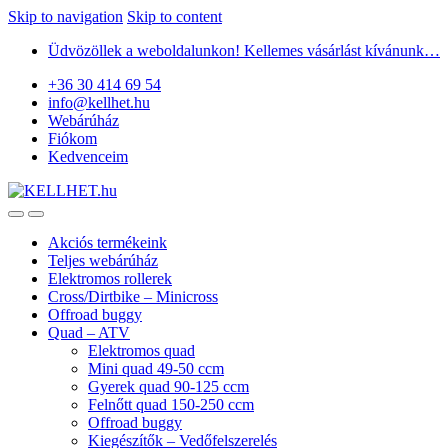
Skip to navigation
Skip to content
Üdvözöllek a weboldalunkon! Kellemes vásárlást kívánunk…
+36 30 414 69 54
info@kellhet.hu
Webárúház
Fiókom
Kedvenceim
Akciós termékeink
Teljes webárúház
Elektromos rollerek
Cross/Dirtbike – Minicross
Offroad buggy
Quad – ATV
Elektromos quad
Mini quad 49-50 ccm
Gyerek quad 90-125 ccm
Felnőtt quad 150-250 ccm
Offroad buggy
Kiegészítők – Vedőfelszerelés