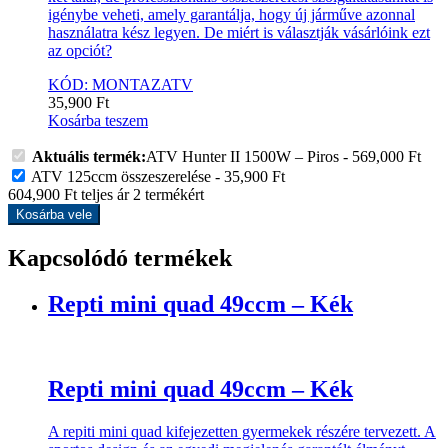
igénybe veheti, amely garantálja, hogy új járműve azonnal
használatra kész legyen. De miért is választják vásárlóink ezt
az opciót?
KÓD: MONTAZATV
35,900
Ft
Kosárba teszem
Aktuális termék:
ATV Hunter II 1500W – Piros
-
569,000
Ft
ATV 125ccm összeszerelése
-
35,900
Ft
604,900
Ft
teljes ár
2
termékért
Kosárba vele
Kapcsolódó termékek
Repti mini quad 49ccm – Kék
Repti mini quad 49ccm – Kék
A repiti mini quad kifejezetten gyermekek részére tervezett. A