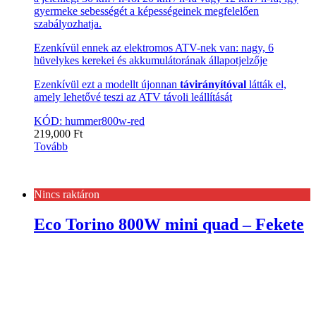
gyermeke sebességét a képességeinek megfelelően
szabályozhatja.
Ezenkívül ennek az elektromos ATV-nek van: nagy, 6
hüvelykes kerekei és akkumulátorának állapotjelzője
Ezenkívül ezt a modellt újonnan
távirányítóval
látták el,
amely lehetővé teszi az ATV távoli leállítását
KÓD: hummer800w-red
219,000
Ft
Tovább
Nincs raktáron
Eco Torino 800W mini quad – Fekete