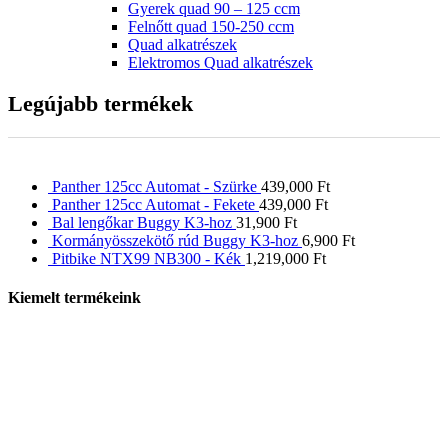
Gyerek quad 90 – 125 ccm
Felnőtt quad 150-250 ccm
Quad alkatrészek
Elektromos Quad alkatrészek
Legújabb termékek
Panther 125cc Automat - Szürke
439,000
Ft
Panther 125cc Automat - Fekete
439,000
Ft
Bal lengőkar Buggy K3-hoz
31,900
Ft
Kormányösszekötő rúd Buggy K3-hoz
6,900
Ft
Pitbike NTX99 NB300 - Kék
1,219,000
Ft
Kiemelt termékeink