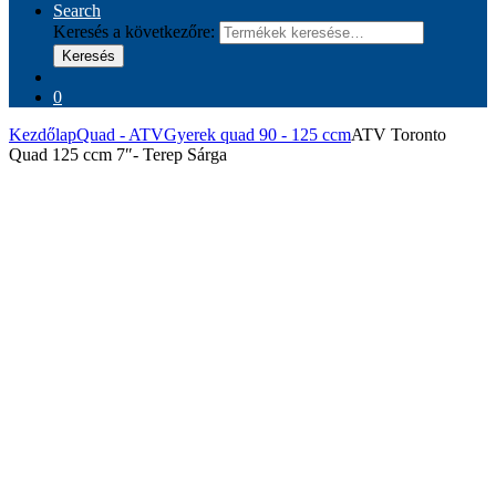
Search
Keresés a következőre:
Keresés
0
Kezdőlap
Quad - ATV
Gyerek quad 90 - 125 ccm
ATV Toronto
Quad 125 ccm 7″- Terep Sárga