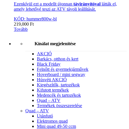
Ezenkívül ezt a modellt újonnan
távirányítóval
látták el,
amely lehetővé teszi az ATV távoli leállítását.
KÓD: hummer800w-bl
219,000
Ft
Tovább
Kínálat megjelenítése
AKCIÓ
Barkács, otthon és kert
Black Friday
Felnőtt és gyermekjárművek
Hoverboard / mini segway
Húsvéti AKCIÓ
Kiegészítők, tartozékok
Kifutott termékek
Medencék és tartozékok
Quad – ATV
Termékek összeszerelése
Quad – ATV
Utánfutó
Elektromos quad
Mini quad 49-50 ccm