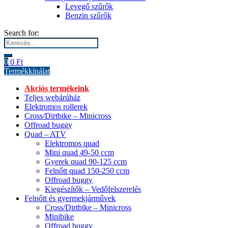
Levegő szűrők
Benzin szűrők
Search for:
0
0
Ft
Termékkínálat
Akciós termékeink
Teljes webárúház
Elektromos rollerek
Cross/Dirtbike – Minicross
Offroad buggy
Quad – ATV
Elektromos quad
Mini quad 49-50 ccm
Gyerek quad 90-125 ccm
Felnőtt quad 150-250 ccm
Offroad buggy
Kiegészítők – Vedőfelszerelés
Felnőtt és gyermekjárművek
Cross/Dirtbike – Minicross
Minibike
Offroad buggy