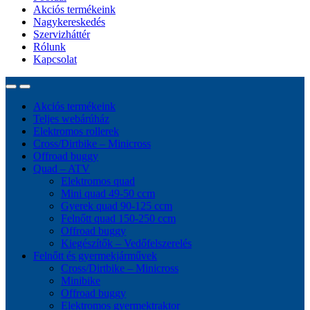
Akciós termékeink
Nagykereskedés
Szervizháttér
Rólunk
Kapcsolat
Akciós termékeink
Teljes webárúház
Elektromos rollerek
Cross/Dirtbike – Minicross
Offroad buggy
Quad – ATV
Elektromos quad
Mini quad 49-50 ccm
Gyerek quad 90-125 ccm
Felnőtt quad 150-250 ccm
Offroad buggy
Kiegészítők – Vedőfelszerelés
Felnőtt és gyermekjárművek
Cross/Dirtbike – Minicross
Minibike
Offroad buggy
Elektromos gyermektraktor