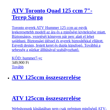
ATV Toronto Quad 125 ccm 7″-
Terep Sárga
Toronto gyerek ATV Hummer 125 ccm az egyik
legkeresettebb modell az ára és a minőségi kivitelezése miatt.
Biztonságos, vezetését könnyen pár perc alatt el lehet
sajátítani. Biztonsági üléssel és gyerek biztosítékkal ellátott.
Egyedi design, festett keret és dupla kipufogó. Továbbá a
sebesség a gázkar állításával szabályozható.
KÓD: hummer7-yc
349,900
Ft
Tovább
ATV 125ccm összeszerelése
ATV 125ccm összeszerelése
Webshopunk kínálatában nem csak prémium minőségű ATV-