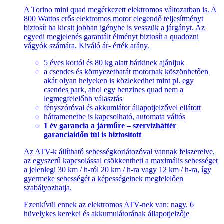
A Torino mini quad megérkezett elektromos változatban is. A
800 Wattos erős elektromos motor elegendő teljesítményt
biztosít ha kicsit jobban igénybe is vesszük a járgányt. Az
egyedi megjelenés garantált élményt biztosít a quadozni
vágyók számára. Kiváló ár- érték arány.
5 éves kortól és 80 kg alatt bárkinek ajánljuk
a csendes és környezetbarát motornak köszönhetően
akár olyan helyeken is közlekedhet mint pl. egy
csendes park, ahol egy benzines quad nem a
legmegfelelőbb választás
fényszóróval és akkumlátor állapotjelzővel ellátott
hátramenetbe is kapcsolható, automata váltós
1 év garancia a járműre – szervízháttér
garanciaidőn túl is biztosított
Az ATV-k állítható sebességkorlátozóval vannak felszerelve,
az egyszerű kapcsolással csökkentheti a maximális sebességet
a jelenlegi 30 km / h-ról 20 km / h-ra vagy 12 km / h-ra, így
gyermeke sebességét a képességeinek megfelelően
szabályozhatja.
Ezenkívül ennek az elektromos ATV-nek van: nagy, 6
hüvelykes kerekei és akkumulátorának állapotjelzője