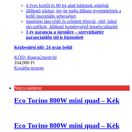
4 éves kortól és 80 kg alatt bárkinek ajánljuk
állítható gázkar, így be tudja állítani gyermekének a
kellő maximális sebességet
minőségi láncvédő és erősített fémváz, elöl, hátul
tárcsafékek, állítható keménységű lengéscsillapító
1 év garancia a járműre – szervízháttér
garanciaidőn túl is biztosított
Kézbesítési idő: 24 órán belül
KÓD: dragon2sport-bl
164,900
Ft
Kosárba teszem
Nincs raktáron
Eco Torino 800W mini quad – Kék
Eco Torino 800W mini quad – Kék