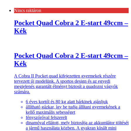
Nincs raktáron
Pocket Quad Cobra 2 E-start 49ccm –
Kék
Pocket Quad Cobra 2 E-start 49ccm –
Kék
A Cobra II Pocket quad kifejezetten gyermekek részére
tervezett új modelünk. A sportos design és az egyedi
megjelenés garantált élményt biztosít a quadozni vágyók
számára.
6 éves kortól és 80 kg alatt bárkinek ajánljuk
állítható gázkar, így be tudja állítani gyermekének a
kellő maximális sebességet
fényszóróval felszerelt
dinamóval ellátott, mely biztosítja az akkumlátor töltését
a jármű használata közben. A gyakran kínált mini