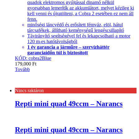
quadok elektromos gyújtással dinamó nélkül
gyorsabban lemerítík az akkumlátort, melyet kézileg ki
kell venni és újratölteni, a Cobra 2 esetében ez nem áll
fenn.
minőségi láncvédő és erősített fémváz, elöl, hátul
tárcsafékek, állítható keménységű lengéscsillapító
Távirányító segítségével fel és lekapcsolható a motor
120 m-es hatótávolságból
1 év garancia a járműre – szervízháttér
garanciaidőn túl is biztosított
KÓD: cobra2Blue
179,000
Ft
Tovább
Nincs raktáron
Repti mini quad 49ccm – Narancs
Repti mini quad 49ccm – Narancs