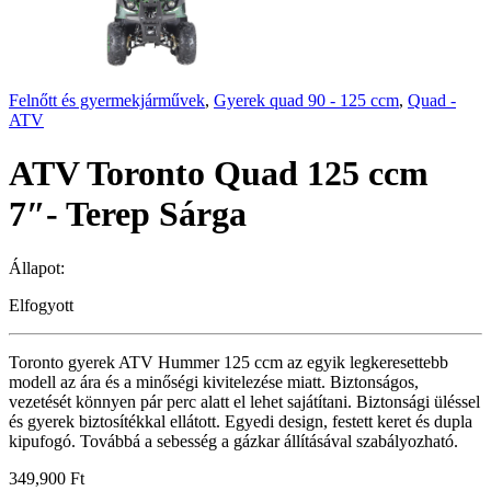
Felnőtt és gyermekjárművek
,
Gyerek quad 90 - 125 ccm
,
Quad -
ATV
ATV Toronto Quad 125 ccm
7″- Terep Sárga
Állapot:
Elfogyott
Toronto gyerek ATV Hummer 125 ccm az egyik legkeresettebb
modell az ára és a minőségi kivitelezése miatt. Biztonságos,
vezetését könnyen pár perc alatt el lehet sajátítani. Biztonsági üléssel
és gyerek biztosítékkal ellátott. Egyedi design, festett keret és dupla
kipufogó. Továbbá a sebesség a gázkar állításával szabályozható.
349,900
Ft