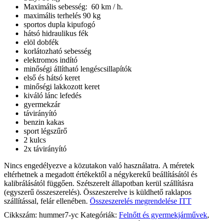
Maximális sebesség: 60 km / h.
maximális terhelés 90 kg
sportos dupla kipufogó
hátsó hidraulikus fék
elöl dobfék
korlátozható sebesség
elektromos indító
minőségi állítható lengéscsillapítók
első és hátsó keret
minőségi lakkozott keret
kiváló lánc lefedés
gyermekzár
távirányító
benzin kakas
sport légszűrő
2 kulcs
2x távirányító
Nincs engedélyezve a közutakon való használatra. A méretek
eltérhetnek a megadott értékektől a négykerekű beállításától és
kalibrálásától függően. Szétszerelt állapotban kerül szállításra
(egyszerű összeszerelés). Összeszerelve is küldhető raklapos
szállítással, felár ellenében.
Összeszerelés megrendelése ITT
Cikkszám:
hummer7-yc
Kategóriák:
Felnőtt és gyermekjárművek
,