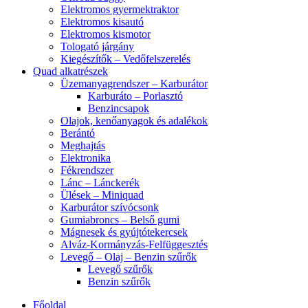
Elektromos gyermektraktor
Elektromos kisautó
Elektromos kismotor
Tologató járgány
Kiegészítők – Vedőfelszerelés
Quad alkatrészek
Üzemanyagrendszer – Karburátor
Karburáto – Porlasztó
Benzincsapok
Olajok, kenőanyagok és adalékok
Berántó
Meghajtás
Elektronika
Fékrendszer
Lánc – Lánckerék
Ülések – Miniquad
Karburátor szívócsonk
Gumiabroncs – Belső gumi
Mágnesek és gyújtótekercsek
Alváz-Kormányzás-Felfüggesztés
Levegő – Olaj – Benzin szűrők
Levegő szűrők
Benzin szűrők
Főoldal