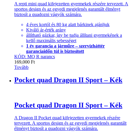
A repti mini quad kifejezetten gyermekek részére tervezett. A
sportos design és az egyedi megjelenés garantált élményt
biztosít a quadozni vágyók számára.
4 éves kortól és 80 kg alatt bárkinek ajánljuk
Kiváló ár-érték arány
állítható gázkar, így be tudja állítani gyermekének a
kellő maximális sebességet
1 év garancia a járműre – szervízháttér
garanciaidőn túl is biztosított
KÓD: MQ R narancs
169,000
Ft
Tovább
Pocket quad Dragon II Sport – Kék
Pocket quad Dragon II Sport – Kék
A Dragon II Pocket quad kifejezetten gyermekek részére
tervezett. A sportos design és az egyedi megjelenés garantált
élményt biztosít a quadozni vágyók számára.