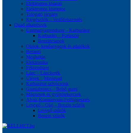
Elektromos kisautó
Elektromos kismotor
Tologató járgány
Kiegészítők – Vedőfelszerelés
Quad alkatrészek
Üzemanyagrendszer – Karburátor
Karburáto – Porlasztó
Benzincsapok
Olajok, kenőanyagok és adalékok
Berántó
Meghajtás
Elektronika
Fékrendszer
Lánc – Lánckerék
Ülések – Miniquad
Karburátor szívócsonk
Gumiabroncs – Belső gumi
Mágnesek és gyújtótekercsek
Alváz-Kormányzás-Felfüggesztés
Levegő – Olaj – Benzin szűrők
Levegő szűrők
Benzin szűrők