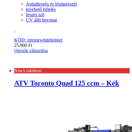
Antiallergén és légáteresztő
kivehető bélelés
feszes szíj
UV álló bevonat
KÓD: xtremewhitehelmet
25,900
Ft
Opciók választása
Nincs raktáron
ATV Toronto Quad 125 ccm – Kék