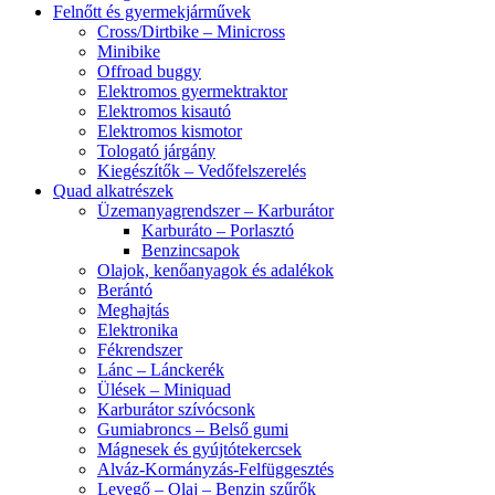
Felnőtt és gyermekjárművek
Cross/Dirtbike – Minicross
Minibike
Offroad buggy
Elektromos gyermektraktor
Elektromos kisautó
Elektromos kismotor
Tologató járgány
Kiegészítők – Vedőfelszerelés
Quad alkatrészek
Üzemanyagrendszer – Karburátor
Karburáto – Porlasztó
Benzincsapok
Olajok, kenőanyagok és adalékok
Berántó
Meghajtás
Elektronika
Fékrendszer
Lánc – Lánckerék
Ülések – Miniquad
Karburátor szívócsonk
Gumiabroncs – Belső gumi
Mágnesek és gyújtótekercsek
Alváz-Kormányzás-Felfüggesztés
Levegő – Olaj – Benzin szűrők