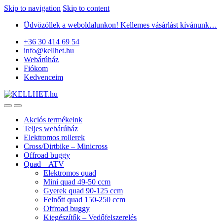
Skip to navigation
Skip to content
Üdvözöllek a weboldalunkon! Kellemes vásárlást kívánunk…
+36 30 414 69 54
info@kellhet.hu
Webárúház
Fiókom
Kedvenceim
Akciós termékeink
Teljes webárúház
Elektromos rollerek
Cross/Dirtbike – Minicross
Offroad buggy
Quad – ATV
Elektromos quad
Mini quad 49-50 ccm
Gyerek quad 90-125 ccm
Felnőtt quad 150-250 ccm
Offroad buggy
Kiegészítők – Vedőfelszerelés