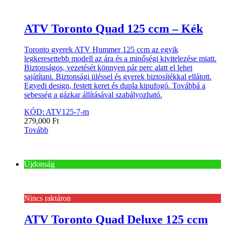
ATV Toronto Quad 125 ccm – Kék
Toronto gyerek ATV Hummer 125 ccm az egyik
legkeresettebb modell az ára és a minőségi kivitelezése miatt.
Biztonságos, vezetését könnyen pár perc alatt el lehet
sajátítani. Biztonsági üléssel és gyerek biztosítékkal ellátott.
Egyedi design, festett keret és dupla kipufogó. Továbbá a
sebesség a gázkar állításával szabályozható.
KÓD: ATV125-7-m
279,000
Ft
Tovább
Újdonság
Nincs raktáron
ATV Toronto Quad Deluxe 125 ccm