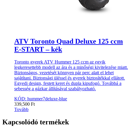
ATV Toronto Quad Deluxe 125 ccm
E-START – kék
Toronto gyerek ATV Hummer 125 ccm az egyik
legkeresettebb modell az ára és a minőségi kivitelezése miatt.
Biztonságos, vezetését könnyen pár perc alatt el lehet
sajátítani. Biztonsági üléssel és gyerek biztosítékkal ellátott.
Egyedi design, festett keret és dupla kipufogó. Továbbá a
sebesség a gázkar állításával szabályozható.
KÓD: hummer7deluxe-blue
339,500
Ft
Tovább
Kapcsolódó termékek