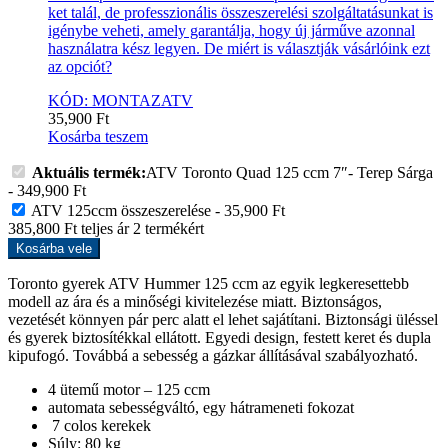
ket talál, de professzionális összeszerelési szolgáltatásunkat is
igénybe veheti, amely garantálja, hogy új járműve azonnal
használatra kész legyen. De miért is választják vásárlóink ezt
az opciót?
KÓD: MONTAZATV
35,900
Ft
Kosárba teszem
Aktuális termék:
ATV Toronto Quad 125 ccm 7″- Terep Sárga
-
349,900
Ft
ATV 125ccm összeszerelése
-
35,900
Ft
385,800
Ft
teljes ár
2
termékért
Kosárba vele
Toronto gyerek ATV Hummer 125 ccm az egyik legkeresettebb
modell az ára és a minőségi kivitelezése miatt. Biztonságos,
vezetését könnyen pár perc alatt el lehet sajátítani. Biztonsági üléssel
és gyerek biztosítékkal ellátott. Egyedi design, festett keret és dupla
kipufogó. Továbbá a sebesség a gázkar állításával szabályozható.
4 ütemű motor – 125 ccm
automata sebességváltó, egy hátrameneti fokozat
7 colos kerekek
Súly: 80 kg