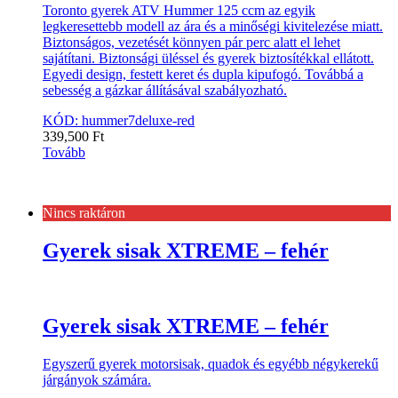
Toronto gyerek ATV Hummer 125 ccm az egyik
legkeresettebb modell az ára és a minőségi kivitelezése miatt.
Biztonságos, vezetését könnyen pár perc alatt el lehet
sajátítani. Biztonsági üléssel és gyerek biztosítékkal ellátott.
Egyedi design, festett keret és dupla kipufogó. Továbbá a
sebesség a gázkar állításával szabályozható.
KÓD: hummer7deluxe-red
339,500
Ft
Tovább
Nincs raktáron
Gyerek sisak XTREME – fehér
Gyerek sisak XTREME – fehér
Egyszerű gyerek motorsisak, quadok és egyébb négykerekű
járgányok számára.