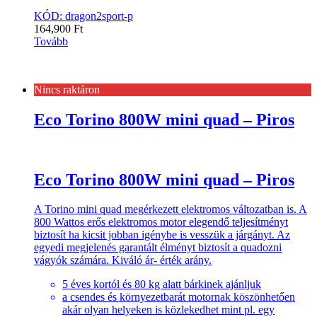
KÓD: dragon2sport-p
164,900
Ft
Tovább
Nincs raktáron
Eco Torino 800W mini quad – Piros
Eco Torino 800W mini quad – Piros
A Torino mini quad megérkezett elektromos változatban is. A
800 Wattos erős elektromos motor elegendő teljesítményt
biztosít ha kicsit jobban igénybe is vesszük a járgányt. Az
egyedi megjelenés garantált élményt biztosít a quadozni
vágyók számára. Kiváló ár- érték arány.
5 éves kortól és 80 kg alatt bárkinek ajánljuk
a csendes és környezetbarát motornak köszönhetően
akár olyan helyeken is közlekedhet mint pl. egy