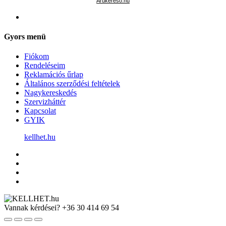
Árukereső.hu
Gyors menü
Fiókom
Rendeléseim
Reklamációs űrlap
Általános szerződési feltételek
Nagykereskedés
Szervizháttér
Kapcsolat
GYIK
kellhet.hu
Vannak kérdései?
+36 30 414 69 54