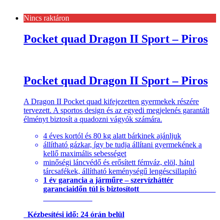
Nincs raktáron
Pocket quad Dragon II Sport – Piros
Pocket quad Dragon II Sport – Piros
A Dragon II Pocket quad kifejezetten gyermekek részére
tervezett. A sportos design és az egyedi megjelenés garantált
élményt biztosít a quadozni vágyók számára.
4 éves kortól és 80 kg alatt bárkinek ajánljuk
állítható gázkar, így be tudja állítani gyermekének a
kellő maximális sebességet
minőségi láncvédő és erősített fémváz, elöl, hátul
tárcsafékek, állítható keménységű lengéscsillapító
1 év garancia a járműre – szervízháttér
garanciaidőn túl is biztosított
Kézbesítési idő: 24 órán belül