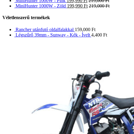
MiniHunter 1000W - Pink
199,990
Ft
219,000
Ft
MiniHunter 1000W - Zöld
199,990
Ft
219,000
Ft
Véletlenszerű termékek
Rancher utánfutó oldalfalakkal
159,000
Ft
Légszűrő 39mm - Sunway - Kék - Ívelt
4,400
Ft