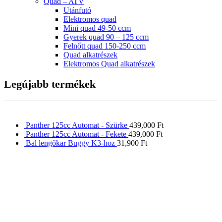
Quad – ATV
Utánfutó
Elektromos quad
Mini quad 49-50 ccm
Gyerek quad 90 – 125 ccm
Felnőtt quad 150-250 ccm
Quad alkatrészek
Elektromos Quad alkatrészek
Legújabb termékek
Panther 125cc Automat - Szürke
439,000
Ft
Panther 125cc Automat - Fekete
439,000
Ft
Bal lengőkar Buggy K3-hoz
31,900
Ft