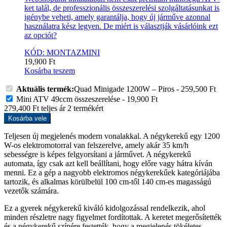
ket talál, de professzionális összeszerelési szolgáltatásunkat is
igénybe veheti, amely garantálja, hogy új járműve azonnal
használatra kész legyen. De miért is választják vásárlóink ezt
az opciót?
KÓD: MONTAZMINI
19,900
Ft
Kosárba teszem
Aktuális termék:
Quad Minigade 1200W – Piros
-
259,500
Ft
Mini ATV 49ccm összeszerelése
-
19,900
Ft
279,400
Ft
teljes ár
2
termékért
Kosárba vele
Teljesen új megjelenés modern vonalakkal. A négykerekű egy 1200
W-os elektromotorral van felszerelve, amely akár 35 km/h
sebességre is képes felgyorsítani a járművet. A négykerekű
automata, így csak azt kell beállítani, hogy előre vagy hátra kíván
menni. Ez a gép a nagyobb elektromos négykerekűek kategóriájába
tartozik, és alkalmas körülbelül 100 cm-től 140 cm-es magasságú
vezetők számára.
Ez a gyerek négykerekű kiváló kidolgozással rendelkezik, ahol
minden részletre nagy figyelmet fordítottak. A keretet megerősítették
és a négykerekű színére festették, hogy a megjelenés tökéletes