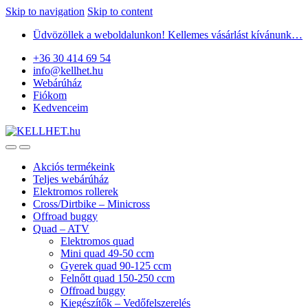
Skip to navigation
Skip to content
Üdvözöllek a weboldalunkon! Kellemes vásárlást kívánunk…
+36 30 414 69 54
info@kellhet.hu
Webárúház
Fiókom
Kedvenceim
Akciós termékeink
Teljes webárúház
Elektromos rollerek
Cross/Dirtbike – Minicross
Offroad buggy
Quad – ATV
Elektromos quad
Mini quad 49-50 ccm
Gyerek quad 90-125 ccm
Felnőtt quad 150-250 ccm
Offroad buggy
Kiegészítők – Vedőfelszerelés