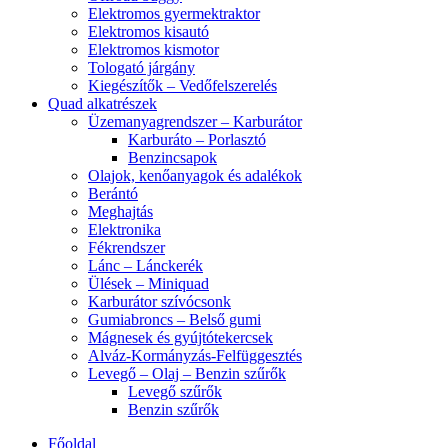
Elektromos gyermektraktor
Elektromos kisautó
Elektromos kismotor
Tologató járgány
Kiegészítők – Vedőfelszerelés
Quad alkatrészek
Üzemanyagrendszer – Karburátor
Karburáto – Porlasztó
Benzincsapok
Olajok, kenőanyagok és adalékok
Berántó
Meghajtás
Elektronika
Fékrendszer
Lánc – Lánckerék
Ülések – Miniquad
Karburátor szívócsonk
Gumiabroncs – Belső gumi
Mágnesek és gyújtótekercsek
Alváz-Kormányzás-Felfüggesztés
Levegő – Olaj – Benzin szűrők
Levegő szűrők
Benzin szűrők
Főoldal