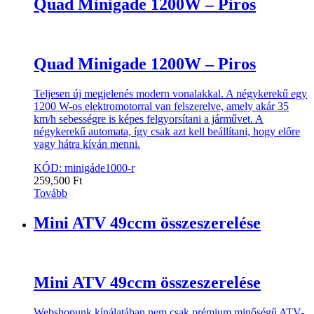
Quad Minigade 1200W – Piros
Quad Minigade 1200W – Piros
Teljesen új megjelenés modern vonalakkal. A négykerekű egy
1200 W-os elektromotorral van felszerelve, amely akár 35
km/h sebességre is képes felgyorsítani a járművet. A
négykerekű automata, így csak azt kell beállítani, hogy előre
vagy hátra kíván menni.
KÓD: minigáde1000-r
259,500
Ft
Tovább
Mini ATV 49ccm összeszerelése
Mini ATV 49ccm összeszerelése
Webshopunk kínálatában nem csak prémium minőségű ATV-