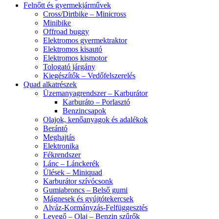
Felnőtt és gyermekjárművek
Cross/Dirtbike – Minicross
Minibike
Offroad buggy
Elektromos gyermektraktor
Elektromos kisautó
Elektromos kismotor
Tologató járgány
Kiegészítők – Vedőfelszerelés
Quad alkatrészek
Üzemanyagrendszer – Karburátor
Karburáto – Porlasztó
Benzincsapok
Olajok, kenőanyagok és adalékok
Berántó
Meghajtás
Elektronika
Fékrendszer
Lánc – Lánckerék
Ülések – Miniquad
Karburátor szívócsonk
Gumiabroncs – Belső gumi
Mágnesek és gyújtótekercsek
Alváz-Kormányzás-Felfüggesztés
Levegő – Olaj – Benzin szűrők