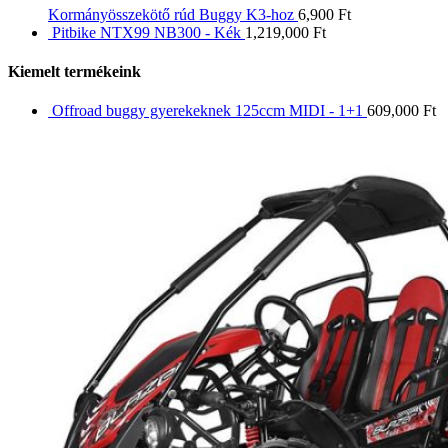
Kormányösszekötő rúd Buggy K3-hoz
6,900
Ft
Pitbike NTX99 NB300 - Kék
1,219,000
Ft
Kiemelt termékeink
Offroad buggy gyerekeknek 125ccm MIDI - 1+1
609,000
Ft