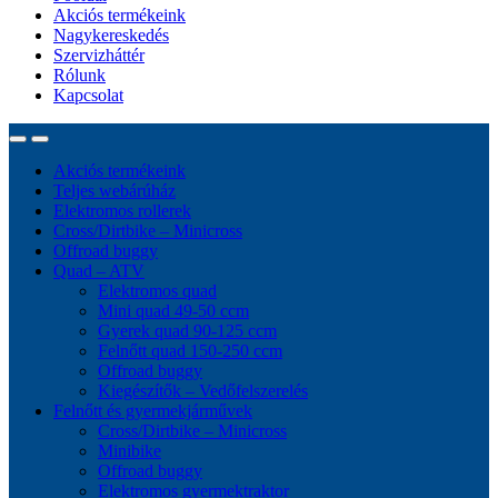
Akciós termékeink
Nagykereskedés
Szervizháttér
Rólunk
Kapcsolat
Akciós termékeink
Teljes webárúház
Elektromos rollerek
Cross/Dirtbike – Minicross
Offroad buggy
Quad – ATV
Elektromos quad
Mini quad 49-50 ccm
Gyerek quad 90-125 ccm
Felnőtt quad 150-250 ccm
Offroad buggy
Kiegészítők – Vedőfelszerelés
Felnőtt és gyermekjárművek
Cross/Dirtbike – Minicross
Minibike
Offroad buggy
Elektromos gyermektraktor