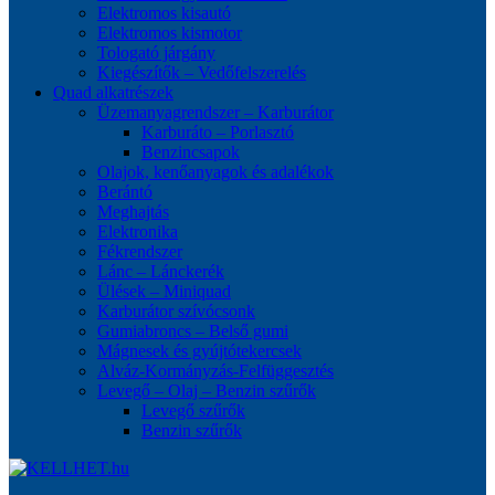
Elektromos kisautó
Elektromos kismotor
Tologató járgány
Kiegészítők – Vedőfelszerelés
Quad alkatrészek
Üzemanyagrendszer – Karburátor
Karburáto – Porlasztó
Benzincsapok
Olajok, kenőanyagok és adalékok
Berántó
Meghajtás
Elektronika
Fékrendszer
Lánc – Lánckerék
Ülések – Miniquad
Karburátor szívócsonk
Gumiabroncs – Belső gumi
Mágnesek és gyújtótekercsek
Alváz-Kormányzás-Felfüggesztés
Levegő – Olaj – Benzin szűrők
Levegő szűrők
Benzin szűrők