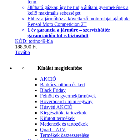
fenn.
állítható gázkar, így be tudja állítani gyermekének a
kellő maximális sebességet
Ehhez a járműhöz a következő motorolajat ajánljuk:
Repsol Moto Competicion 2T
1 év garancia a járműre – szervízháttér
garanciaidőn túl is biztosított
KÓD: torino49-bla
188,900
Ft
Tovább
Kínálat megjelenítése
AKCIÓ
Barkács, otthon és kert
Black Friday
Felnőtt és gyermekjárművek
Hoverboard / mini segway
Húsvéti AKCIÓ
Kiegészítők, tartozékok
Kifutott termékek
Medencék és tartozékok
Quad – ATV
Termékek összeszerelése