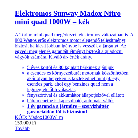
Elektromos Sunway Madox Nitro
mini quad 1000W – kék
A Torino mini quad megérkezett elektromos változatban is. A
800 Wattos erős elektromos motor elegendő teljesítményt
biztosít ha kicsit jobban igénybe is vesszük a járgányt. Az
egyedi megjelenés garantált élményt biztosít a quadozni
vágyók számára. Kiváló ár- érték arány.
5 éves kortól és 80 kg alatt bárkinek ajánljuk
a csendes és környezetbarát motornak köszönhetően
akár olyan helyeken is közlekedhet mint pl. egy
csendes park, ahol egy benzines quad nem a
legmegfelelőbb választás
fényszóróval és akkumlátor állapotjelzővel ellátott
hátramenetbe is kapcsolható, automata váltós
1 év garancia a járműre – szervízháttér
garanciaidőn túl is biztosított
KÓD: Madox1000W_m
159,000
Ft
Tovább