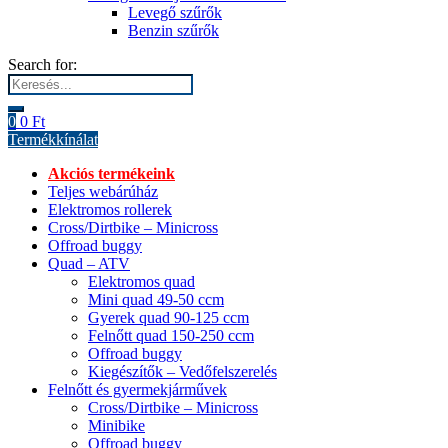
Levegő szűrők
Benzin szűrők
Search for:
0
0
Ft
Termékkínálat
Akciós termékeink
Teljes webárúház
Elektromos rollerek
Cross/Dirtbike – Minicross
Offroad buggy
Quad – ATV
Elektromos quad
Mini quad 49-50 ccm
Gyerek quad 90-125 ccm
Felnőtt quad 150-250 ccm
Offroad buggy
Kiegészítők – Vedőfelszerelés
Felnőtt és gyermekjárművek
Cross/Dirtbike – Minicross
Minibike
Offroad buggy