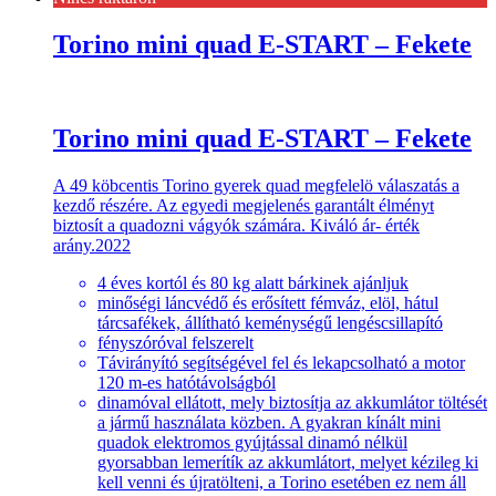
Torino mini quad E-START – Fekete
Torino mini quad E-START – Fekete
A 49 köbcentis Torino gyerek quad megfelelö válaszatás a
kezdő részére. Az egyedi megjelenés garantált élményt
biztosít a quadozni vágyók számára. Kiváló ár- érték
arány.2022
4 éves kortól és 80 kg alatt bárkinek ajánljuk
minőségi láncvédő és erősített fémváz, elöl, hátul
tárcsafékek, állítható keménységű lengéscsillapító
fényszóróval felszerelt
Távirányító segítségével fel és lekapcsolható a motor
120 m-es hatótávolságból
dinamóval ellátott, mely biztosítja az akkumlátor töltését
a jármű használata közben. A gyakran kínált mini
quadok elektromos gyújtással dinamó nélkül
gyorsabban lemerítík az akkumlátort, melyet kézileg ki
kell venni és újratölteni, a Torino esetében ez nem áll