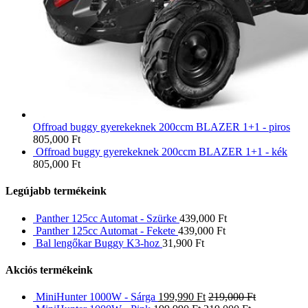
Offroad buggy gyerekeknek 200ccm BLAZER 1+1 - piros
805,000
Ft
Offroad buggy gyerekeknek 200ccm BLAZER 1+1 - kék
805,000
Ft
Legújabb termékeink
Panther 125cc Automat - Szürke
439,000
Ft
Panther 125cc Automat - Fekete
439,000
Ft
Bal lengőkar Buggy K3-hoz
31,900
Ft
Akciós termékeink
MiniHunter 1000W - Sárga
199,990
Ft
219,000
Ft