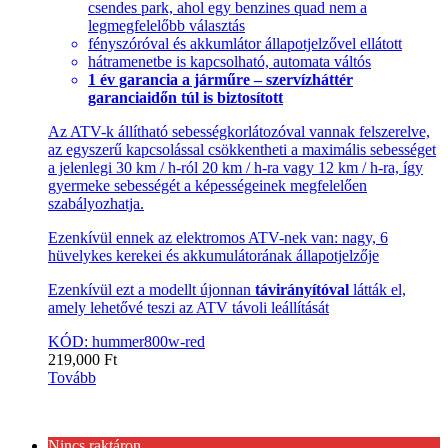
csendes park, ahol egy benzines quad nem a
legmegfelelőbb választás
fényszóróval és akkumlátor állapotjelzővel ellátott
hátramenetbe is kapcsolható, automata váltós
1 év garancia a járműre – szervízháttér
garanciaidőn túl is biztosított
Az ATV-k állítható sebességkorlátozóval vannak felszerelve,
az egyszerű kapcsolással csökkentheti a maximális sebességet
a jelenlegi 30 km / h-ról 20 km / h-ra vagy 12 km / h-ra, így
gyermeke sebességét a képességeinek megfelelően
szabályozhatja.
Ezenkívül ennek az elektromos ATV-nek van: nagy, 6
hüvelykes kerekei és akkumulátorának állapotjelzője
Ezenkívül ezt a modellt újonnan
távirányítóval
látták el,
amely lehetővé teszi az ATV távoli leállítását
KÓD: hummer800w-red
219,000
Ft
Tovább
Nincs raktáron