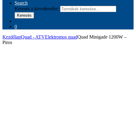
Search
Keresés a következőre:
Keresés
0
Kezdőlap
Quad - ATV
Elektromos quad
Quad Minigade 1200W –
Piros