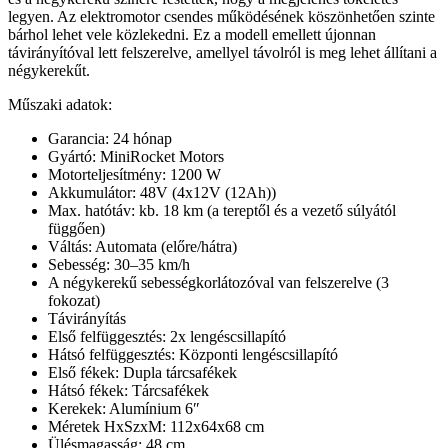
legyen. Az elektromotor csendes működésének köszönhetően szinte
bárhol lehet vele közlekedni. Ez a modell emellett újonnan
távirányítóval lett felszerelve, amellyel távolról is meg lehet állítani a
négykerekűt.
Műszaki adatok:
Garancia: 24 hónap
Gyártó: MiniRocket Motors
Motorteljesítmény: 1200 W
Akkumulátor: 48V (4x12V (12Ah))
Max. hatótáv: kb. 18 km (a tereptől és a vezető súlyától
függően)
Váltás: Automata (előre/hátra)
Sebesség: 30–35 km/h
A négykerekű sebességkorlátozóval van felszerelve (3
fokozat)
Távirányítás
Első felfüggesztés: 2x lengéscsillapító
Hátsó felfüggesztés: Központi lengéscsillapító
Első fékek: Dupla tárcsafékek
Hátsó fékek: Tárcsafékek
Kerekek: Alumínium 6″
Méretek HxSzxM: 112x64x68 cm
Ülésmagasság: 48 cm